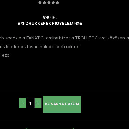
0
out of 5
990 Ft
🔥⚽️ DRUKKEREK FIGYELEM! ⚽️🔥
bb snackje a FANATIC, aminek ízét a TROLLFOCI-val közösen 
is labdák biztosan nálad is betalálnak!
lező!
KOSÁRBA RAKOM