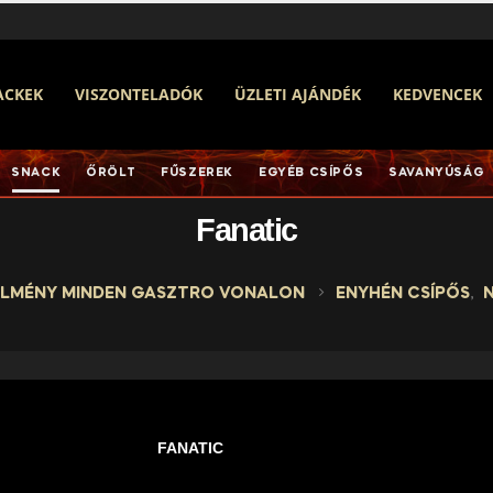
ACKEK
VISZONTELADÓK
ÜZLETI AJÁNDÉK
KEDVENCEK
SNACK
ŐRÖLT
FŰSZEREK
EGYÉB CSÍPŐS
SAVANYÚSÁG
Fanatic
 ÉLMÉNY MINDEN GASZTRO VONALON
ENYHÉN CSÍPŐS
,
FANATIC