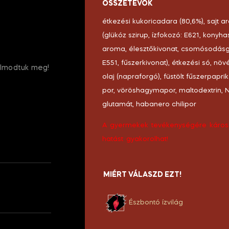
ÖSSZETEVŐK
étkezési kukoricadara (80,6%), sajt 
(glükóz szirup, ízfokozó: E621, konyha
aroma, élesztőkivonat, csomósodásg
E551, fűszerkivonat), étkezési só, növ
álmodtuk meg!
olaj (napraforgó), füstölt fűszerpapri
por, vöröshagymapor, maltodextrin, 
glutamát, habanero chilipor
A gyermekek tevékenységére káros
hatást gyakorolhat!
MIÉRT VÁLASZD EZT!
Észbontó ízvilág