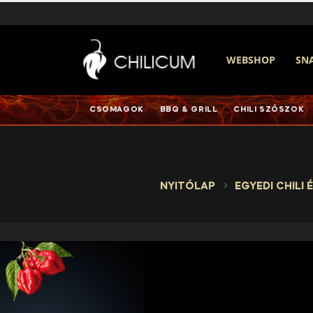
WEBSHOP
SN
CSOMAGOK
BBQ & GRILL
CHILI SZÓSZOK
NYITÓLAP
EGYEDI CHILI