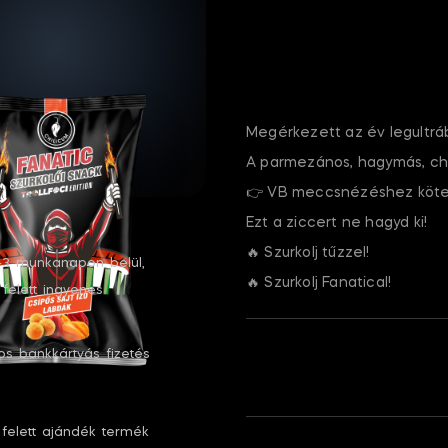
Megérkezett az év legultrá
A parmezános, hagymás, chil
👉 VB meccsnézéshez köte
Ezt a ziccert ne hagyd ki!
🔥 Szurkolj tűzzel!
 1-3 munkanapon belül,
🔥 Szurkolj Fanatical!
 felett ingyenes
os bankkártyás fizetés
 felett ajándék termék