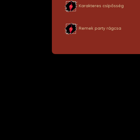
Karakteres csípősség
Remek party rágcsa