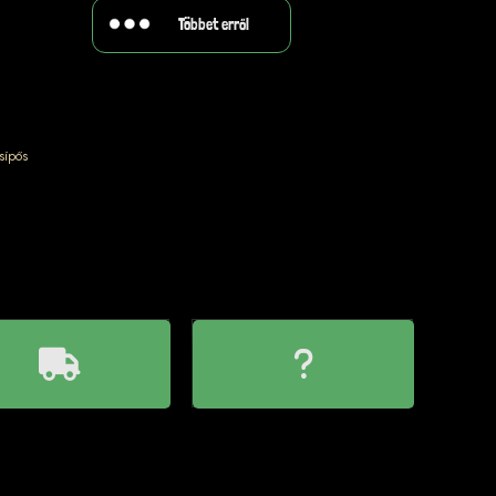
Többet erről
sípős
SZÁLLÍTÁS
KÉRDÉSED VAN?