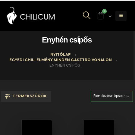
0
Enyhén csípős
NYITÓLAP
EGYEDI CHILI ÉLMÉNY MINDEN GASZTRO VONALON
ENYHÉN CSÍPŐS
TERMÉKSZŰRŐK
FIZETÉSI
SZÁLLÍTÁS