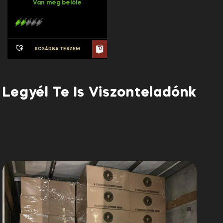
Van még belőle
KOSÁRBA TESZEM
Legyél Te Is Viszonteladónk