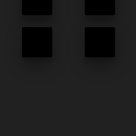
LEHETŐSÉGEK
SAJÁT
CSOMAGPONT
FARMON
NEVELT