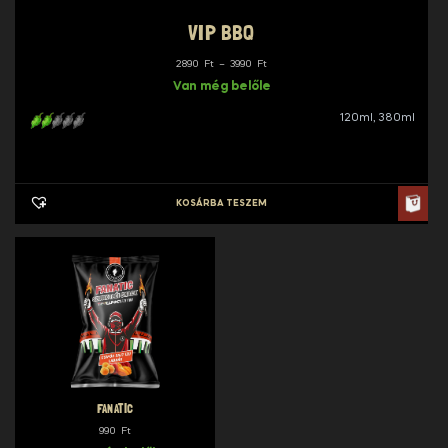
VIP BBQ
Ártartomány:
2890
Ft
–
3990
Ft
2890 Ft
Van még belőle
-
120ml, 380ml
3990 Ft
KOSÁRBA TESZEM
FANATIC
990
Ft