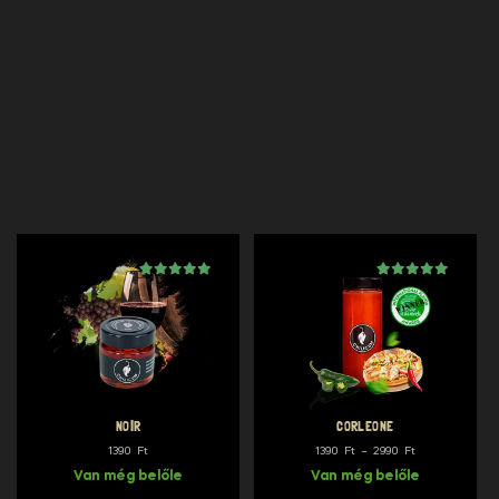
Értékelés
6
5.00
az 5-ből,
értékelés alapján
Értékelés
1
5.00
NOIR
CORLEONE
Ártartomány:
1390
Ft
1390
Ft
–
2990
Ft
1390 Ft
Van még belőle
Van még belőle
-