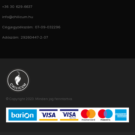
+36 30 629-6637
info@chilicum.hu
Cégjegyzékszám: 07-09-032296
Adószám: 29260447-2-07
© Copyright 2023. Minden jog fenntartva.