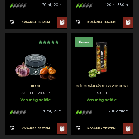
70ml, 120ml
120ml, 380ml
2990 Ft
KOSÁRBA TESZEM
KOSÁRBA TESZEM
Újdonság
Értékelés
2
5.00
az 5-ből,
értékelés alapján
BLACK
CHILICUM JALAPENO (ZERO CUKOR)
Ártartomány:
2390
Ft
–
2890
Ft
1990
Ft
2390 Ft
Van még belőle
Van még belőle
-
70ml, 120ml
200 gramm
2890 Ft
KOSÁRBA TESZEM
KOSÁRBA TESZEM