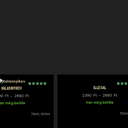
ILLEGAL
KALASNYIKOV
Értékelés
3
5.00
az 5-ből,
értékelés alapján
Érté
1
Ártar
2390
Ft
–
2890
Ft
Ártartomány:
90
Ft
–
2890
Ft
Van még belőle
2390 
an még belőle
2390 Ft
-
-
70ml
70ml, 120ml
2890 
2890 Ft