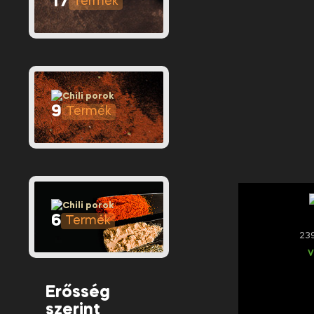
17
9
6
23
V
Erősség
szerint