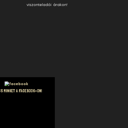
viszonteladói árakon!
S MINKET A FACEBOOK-ON!