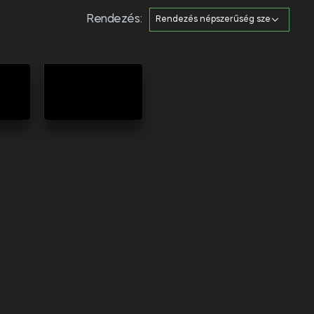
Rendezés:
SAJÁT
ONT
FARMON
NEVELT