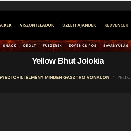
ACKEK
VISZONTELADÓK
ÜZLETI AJÁNDÉK
KEDVENCEK
SNACK
ŐRÖLT
FŰSZEREK
EGYÉB CSÍPŐS
SAVANYÚSÁG
Yellow Bhut Jolokia
GYEDI CHILI ÉLMÉNY MINDEN GASZTRO VONALON
YELLO