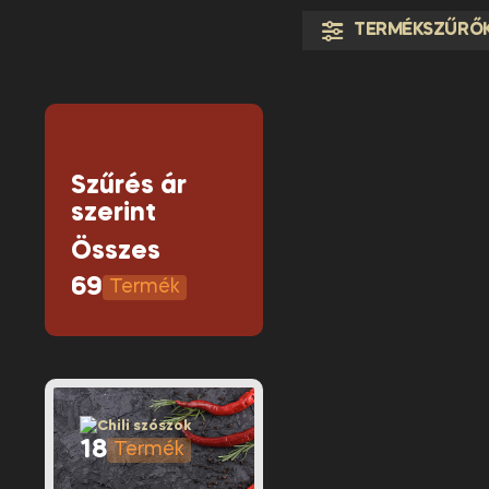
TERMÉKSZŰRŐ
Szűrés ár
szerint
Összes
69
18