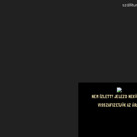
szállítu
NEM ÍZLETT? JELEZD NEK
VISSZAFIZETJÜK AZ ÁR