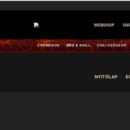
WEBSHOP
SN
CSOMAGOK
BBQ & GRILL
CHILI SZÓSZOK
NYITÓLAP
E