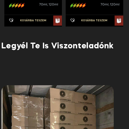
70ml, 120ml
70ml, 120ml
2890 Ft
2890 Ft
KOSÁRBA TESZEM
KOSÁRBA TESZEM
Legyél Te Is Viszonteladónk