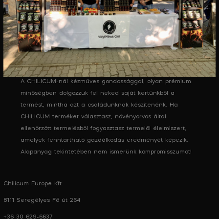
A CHILICUM-nál kézműves gondossággal, olyan prémium
minőségben dolgozzuk fel neked saját kertünkből a
termést, mintha azt a családunknak készítenénk. Ha
CHILICUM terméket választasz, növényorvos által
ellenőrzött termelésből fogyasztasz termelői élelmiszert,
amelyek fenntartható gazdálkodás eredményét képezik.
Alapanyag tekintetében nem ismerünk kompromisszumot!
Chilicum Europe Kft.
8111 Seregélyes Fő út 264
+36 30 629-6637