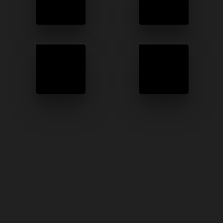
LEHETŐSÉGEK
SAJÁT
CSOMAGPONT
FARMON
NEVELT