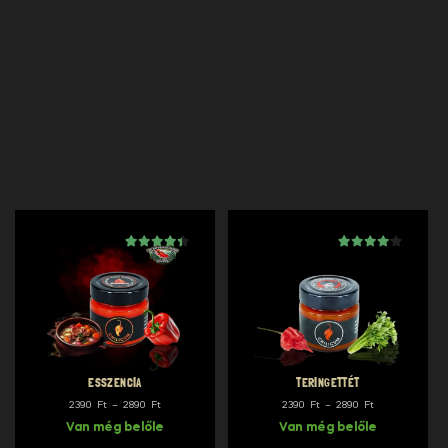
Értékelés
3
4.33
az 5-ből,
értékelés alapján
Értékelés
2
4.00
ESSZENCIA
TERINGETTÉT
Ártartomány:
Ártartomány:
2390
Ft
–
2890
Ft
2390
Ft
–
2890
Ft
2390 Ft
2390 Ft
Van még belőle
Van még belőle
-
-