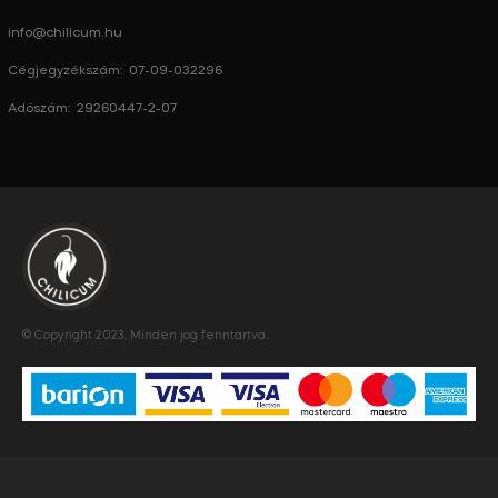
info@chilicum.hu
Cégjegyzékszám: 07-09-032296
Adószám: 29260447-2-07
© Copyright 2023. Minden jog fenntartva.